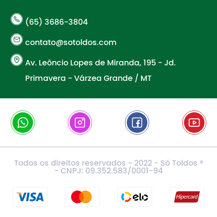
(65) 3686-3804
contato@sotoldos.com
Av. Leôncio Lopes de Miranda, 195 - Jd.
Primavera - Várzea Grande / MT
Todos os direitos reservados - 2022 - Só Toldos ®
- CNPJ: 09.352.583/0001-94