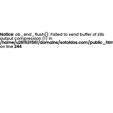
Notice
: ob_end_flush(): Failed to send buffer of zlib
output compression (1) in
/home/u261531561/domains/sotoldos.com/public_htm
on line
244